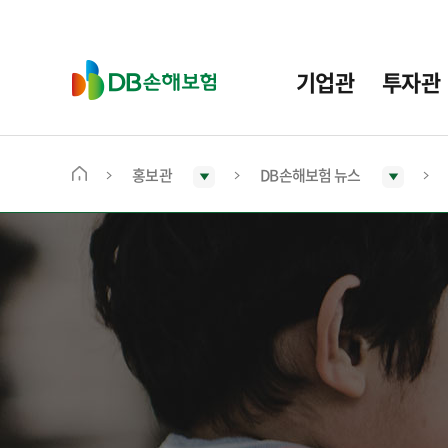
주
요
메
D
기업관
투자관
뉴
B
손
해
보
홍보관
DB손해보험 뉴스
메
험
인
화
면
으
로
이
동