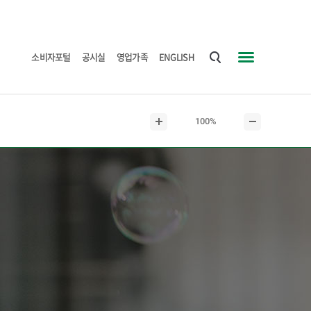
소비자포털
공시실
영업가족
ENGLISH
통
사
합
이
검
트
현
100%
색
맵
본
본
재
문
문
본
확
축
문
대
소
크
기