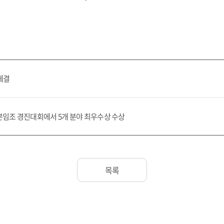
체결
질분임조 경진대회에서 5개 분야 최우수상 수상
목록