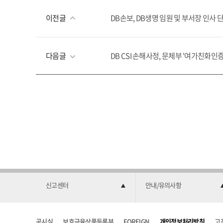
이전글
DB손보, DB생명 임원 및 부서장 인사 
다음글
DB CSI 손해사정, 문체부 '여가친화인증
신고센터
안내/유의사항
공시실
보호금융상품등록부
FOREIGN
개인정보처리방침
고