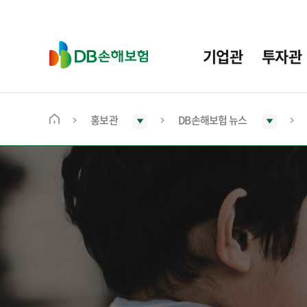
주
요
메
D
기업관
투자관
뉴
B
손
해
보
홍보관
DB손해보험 뉴스
메
험
인
화
면
으
로
이
동