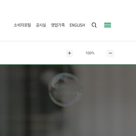
소비자포털
공시실
영업가족
ENGLISH
통
사
합
이
검
트
현
100%
색
맵
본
본
재
문
문
본
확
축
문
대
소
크
기