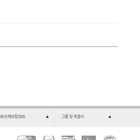
DB손해보험SNS
그룹 및 계열사
C
소
2
한
과