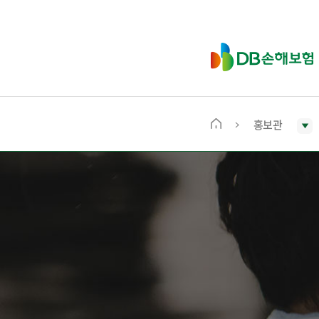
D
B
손
해
보
홍보관
메
험
인
화
면
으
로
이
동