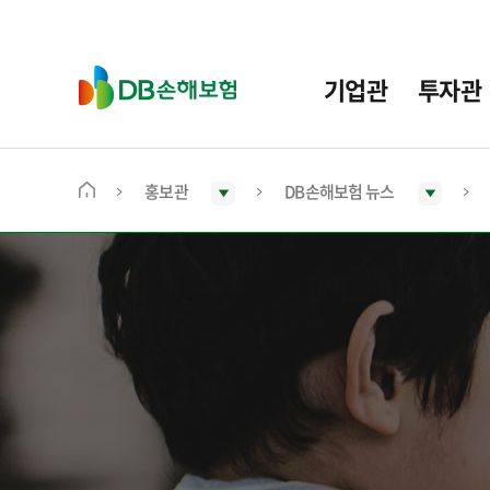
주
요
메
D
기업관
투자관
뉴
B
손
해
보
홍보관
DB손해보험 뉴스
메
험
인
화
면
으
로
이
동