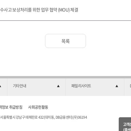
사고 보상처리를 위한 업무 협약 (MOU) 체결
목록
기타안내
패밀리사이트
객정보 취급방침
사회공헌활동
서울특별시 강남구 테헤란로 432(대치동, DB금융센터)(우)06194
고객
(콜센