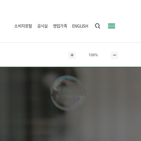
소비자포털
공시실
영업가족
ENGLISH
통
사
합
이
검
트
현
100%
색
맵
본
본
재
문
문
본
확
축
문
대
소
크
기