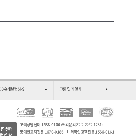
DB손해보험SNS
그룹 및 계열사
C
소
2
한
과
C
비
0
국
학
고객상담센터 1588-0100
(해외문의 82-2-2262-1234)
M
자
2
서
기
상담센터
장애인고객전용 1670-0186
외국인고객전용 1566-0161
8
중
2
비
술
터) 안내