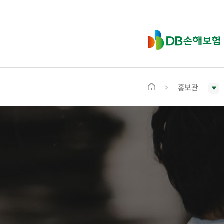
D
B
손
해
보
홍보관
메
험
인
화
면
으
로
이
동