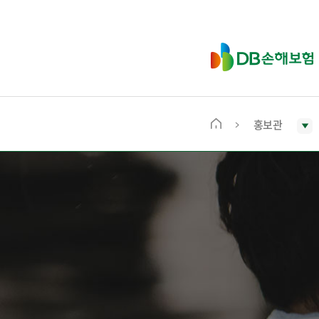
D
B
손
해
보
홍보관
메
험
인
화
면
으
로
이
동