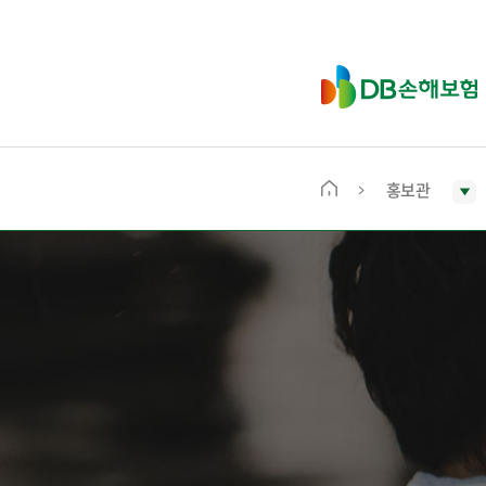
D
B
손
해
보
홍보관
메
험
인
화
면
으
로
이
동