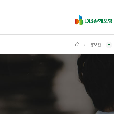
D
B
손
해
보
홍보관
메
험
인
화
면
으
로
이
동