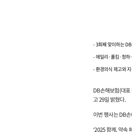
- 3
회째 맞이하는 DB
-
에일리·폴킴·청하·
-
환경의식 제고와 지
DB
손해보험(대표 
고 29일 밝혔다.
이번 행사는 DB손
‘2025
함께, 약속 