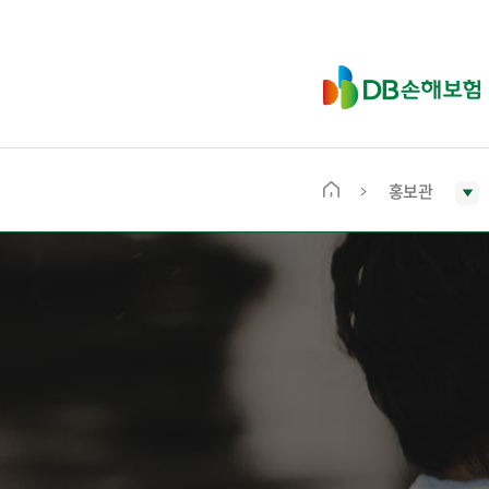
D
B
손
해
보
홍보관
메
험
인
화
면
으
로
이
동