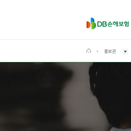
D
B
손
해
보
홍보관
메
험
인
화
면
으
로
이
동