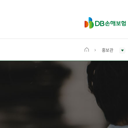
D
B
손
해
보
홍보관
메
험
인
화
면
으
로
이
동