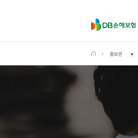
D
B
손
해
보
홍보관
메
험
인
화
면
으
로
이
동