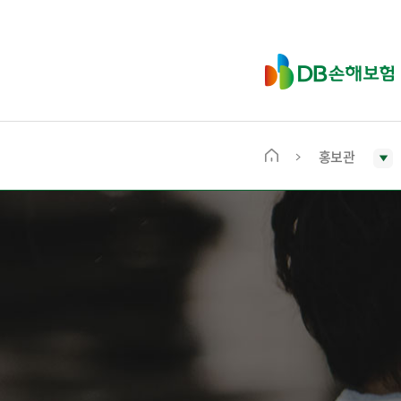
D
B
손
해
보
홍보관
메
험
인
화
면
으
로
이
동