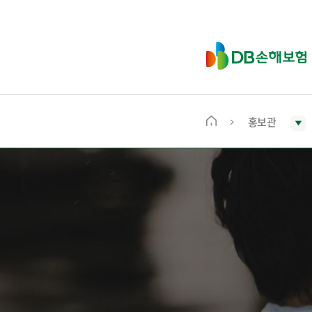
D
B
손
해
보
홍보관
메
험
인
화
면
으
로
이
동