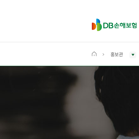
D
B
손
해
보
홍보관
메
험
인
화
면
으
로
이
동