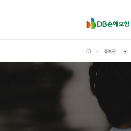
D
B
손
해
보
홍보관
메
험
인
화
면
으
로
이
동