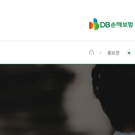
D
B
손
해
보
홍보관
메
험
인
화
면
으
로
이
동