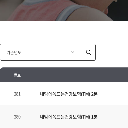
인
검
포
색
모
셜
번호
광
고
인
년
포
내맘에쏙드는건강보험(TM) 2분
281
도
모
별
셜
검
광
내맘에쏙드는건강보험(TM) 1분
280
색
고
양
안