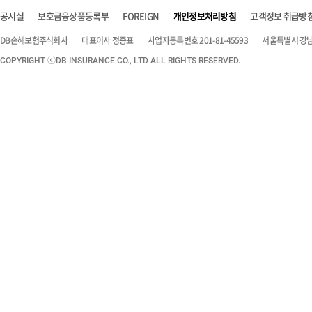
공시실
보호금융상품등록부
FOREIGN
개인정보처리방침
고객정보 취급방
DB손해보험주식회사
대표이사 정종표
사업자등록번호 201-81-45593
서울특별시 강남구
COPYRIGHT ⓒDB INSURANCE CO., LTD ALL RIGHTS RESERVED.