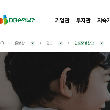
주
요
메
D
기업관
투자관
지속
뉴
B
손
해
보
홍보관
광고
인포모셜광고
메
험
인
화
면
으
로
이
동