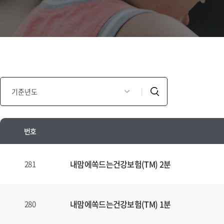
인
검
포
색
모
셜
번호
광
고
인
년
포
내맘에쏙드는건강보험(TM) 2분
281
도
모
별
셜
검
광
내맘에쏙드는건강보험(TM) 1분
280
색
고
양
안