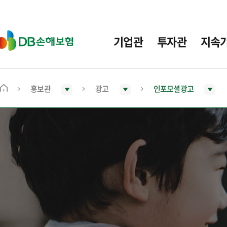
주
요
메
D
기업관
투자관
지속
뉴
B
손
해
보
홍보관
광고
인포모셜광고
메
험
인
화
면
으
로
이
동