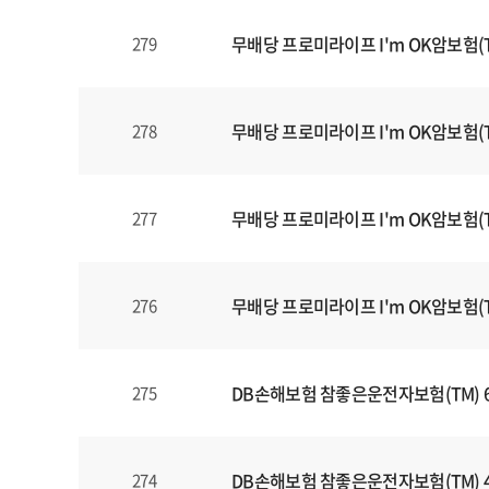
식
내
무배당 프로미라이프 I'm OK암보험(T
279
양
식
(표)
입
무배당 프로미라이프 I'm OK암보험(T
278
니
다.
이
무배당 프로미라이프 I'm OK암보험(T
277
표
는
번
무배당 프로미라이프 I'm OK암보험(T
276
호
,
제
목
DB손해보험 참좋은운전자보험(TM) 
275
,
등
록
DB손해보험 참좋은운전자보험(TM) 
274