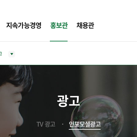
지속가능경영
홍보관
채용관
고
광고
TV 광고
인포모셜광고