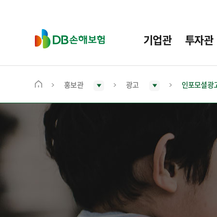
주
요
메
D
기업관
투자관
뉴
B
손
해
보
홍보관
광고
인포모셜광
메
험
인
화
면
으
로
이
동