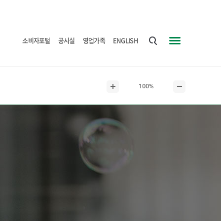
소비자포털
공시실
영업가족
ENGLISH
통
사
합
이
검
트
현
100%
색
맵
본
본
재
문
문
본
확
축
문
대
소
크
기