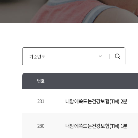
인
검
포
색
모
셜
번호
광
고
인
년
포
내맘에쏙드는건강보험(TM) 2분
281
도
모
별
셜
검
광
내맘에쏙드는건강보험(TM) 1분
280
색
고
양
안