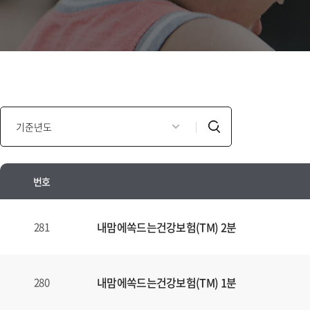
인
검
포
색
모
셜
번호
광
고
인
년
포
내맘에쏙드는건강보험(TM) 2분
281
도
모
별
셜
검
광
내맘에쏙드는건강보험(TM) 1분
280
색
고
양
안