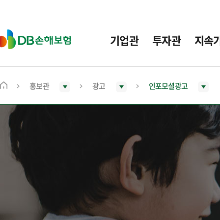
주
요
메
D
기업관
투자관
지속
뉴
B
손
해
보
홍보관
광고
인포모셜광고
메
험
인
화
면
으
로
이
동