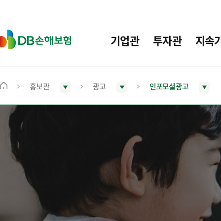
주
요
메
D
기업관
투자관
지속
뉴
B
손
해
보
홍보관
광고
인포모셜광고
메
험
인
화
면
으
로
이
동