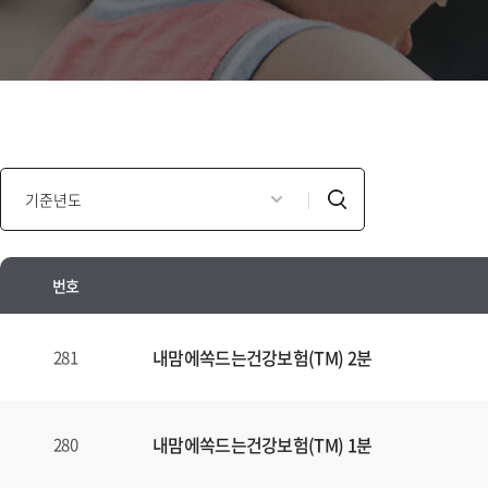
인
검
포
색
모
셜
번호
광
고
인
년
포
내맘에쏙드는건강보험(TM) 2분
281
도
모
별
셜
검
광
내맘에쏙드는건강보험(TM) 1분
280
색
고
양
안