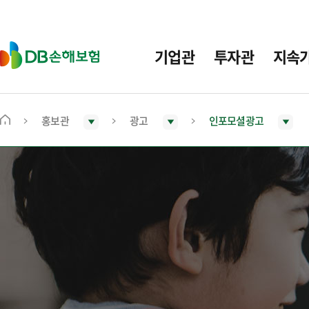
주
요
메
D
기업관
투자관
지속
뉴
B
손
해
보
홍보관
광고
인포모셜광고
메
험
인
화
면
으
로
이
동