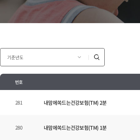
인
검
포
색
모
셜
번호
광
고
인
년
포
내맘에쏙드는건강보험(TM) 2분
281
도
모
별
셜
검
광
내맘에쏙드는건강보험(TM) 1분
280
색
고
양
안