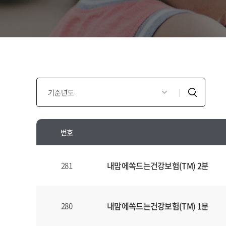
인
검
포
색
모
셜
번호
광
고
인
년
포
내맘에쏙드는건강보험(TM) 2분
281
도
모
별
셜
검
광
내맘에쏙드는건강보험(TM) 1분
280
색
고
양
안