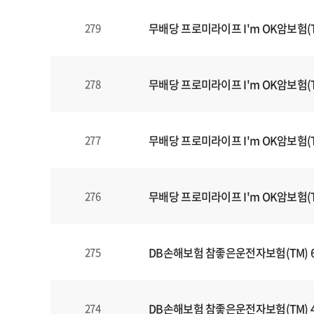
식
내
무배당 프로미라이프 I'm OK암보험(T
279
양
식
(표)
입
무배당 프로미라이프 I'm OK암보험(T
278
니
다.
이
무배당 프로미라이프 I'm OK암보험(T
277
표
는
번
무배당 프로미라이프 I'm OK암보험(T
276
호
,
제
목
DB손해보험 참좋은운전자보험(TM) 
275
,
등
록
DB손해보험 참좋은운전자보험(TM) 
274