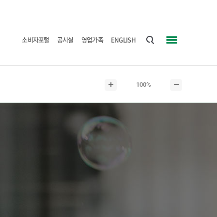
소비자포털
공시실
영업가족
ENGLISH
통
사
합
이
검
트
현
100%
색
맵
본
본
재
문
문
본
확
축
문
대
소
크
기