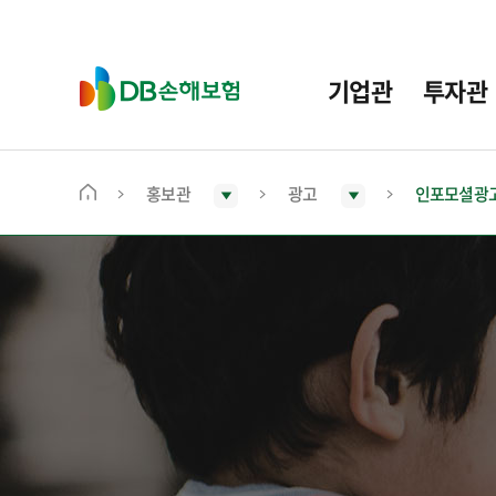
주
요
메
D
기업관
투자관
뉴
B
손
해
보
홍보관
광고
인포모셜광
메
험
인
화
면
으
로
이
동