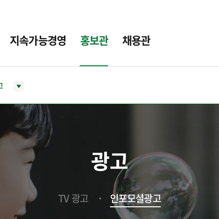
지속가능경영
홍보관
채용관
고
광고
TV 광고
인포모셜광고