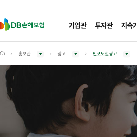
주
요
메
D
기업관
투자관
지속
뉴
B
손
해
보
홍보관
광고
인포모셜광고
메
험
인
화
면
으
로
이
동