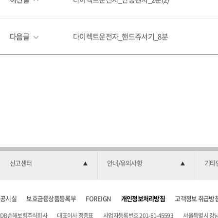
다음글
다이렉트운전자_핸드쥬서기_8분
신고센터
안내/유의사항
기타
공시실
보호금융상품등록부
FOREIGN
개인정보처리방침
고객정보 취급방
DB손해보험주식회사
대표이사 정종표
사업자등록번호 201-81-45593
서울특별시 강남구