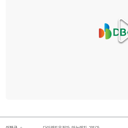
이전글
다이렉트운전자_만능렌치_2분(2)