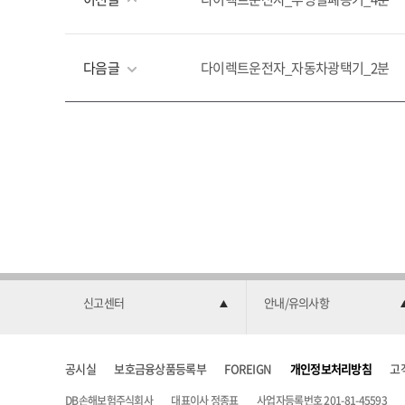
다음글
다이렉트운전자_자동차광택기_2분
신고센터
안내/유의사항
공시실
보호금융상품등록부
FOREIGN
개인정보처리방침
고
DB손해보험주식회사
대표이사 정종표
사업자등록번호 201-81-45593