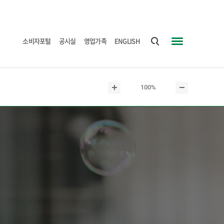
소비자포털
공시실
영업가족
ENGLISH
통
사
합
이
검
트
현
100%
색
맵
본
본
재
문
문
본
확
축
문
대
소
크
기