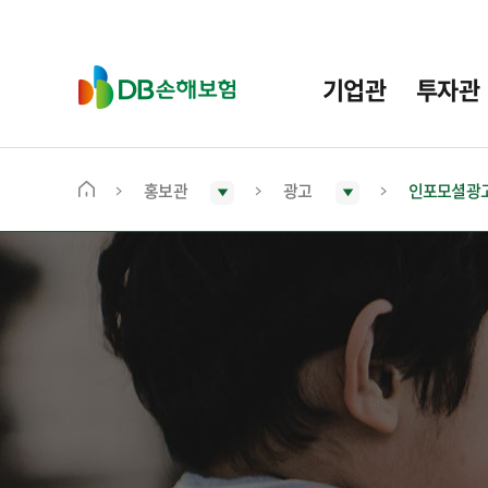
주
요
메
D
기업관
투자관
뉴
B
손
해
보
홍보관
광고
인포모셜광
메
험
인
화
면
으
로
이
동