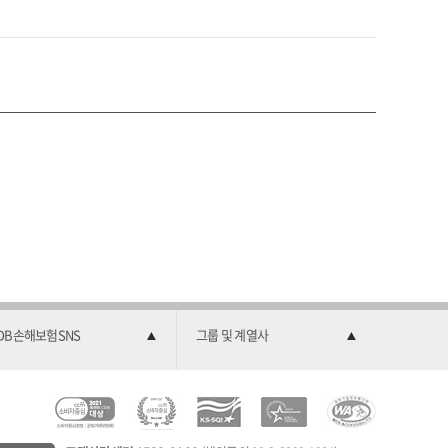
DB손해보험SNS
그룹 및 계열사
C
소
2
한
과
C
비
0
국
학