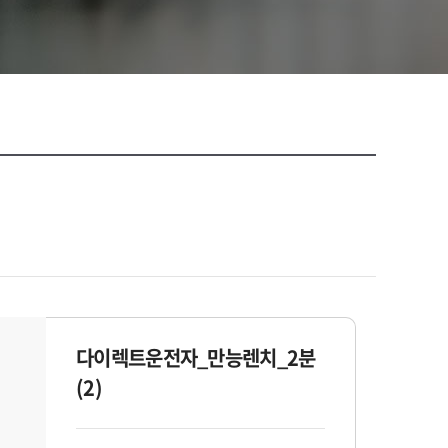
다이렉트운전자_만능렌치_2분
(2)