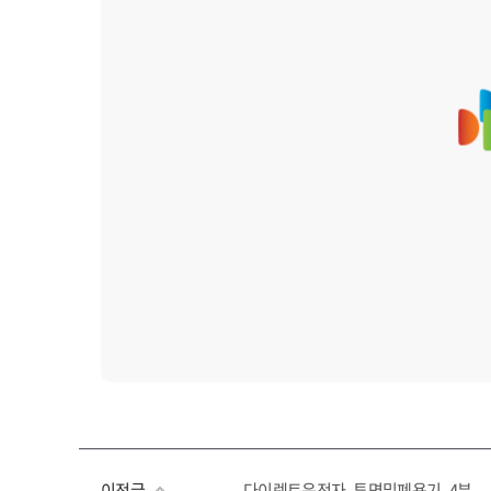
이전글
다이렉트운전자_투명밀폐용기_4분