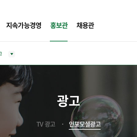
지속가능경영
홍보관
채용관
고
광고
TV 광고
인포모셜광고