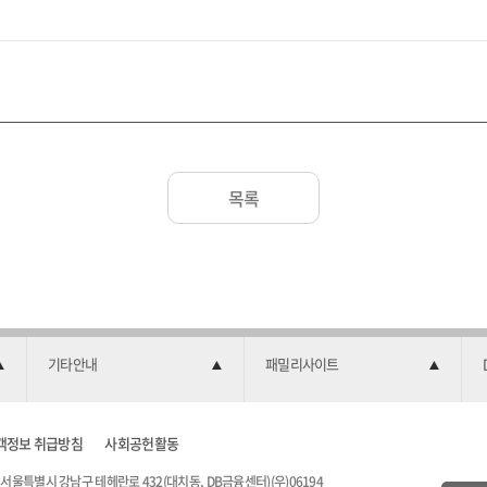
목록
기타안내
패밀리사이트
객정보 취급방침
사회공헌활동
서울특별시 강남구 테헤란로 432(대치동, DB금융센터)(우)06194