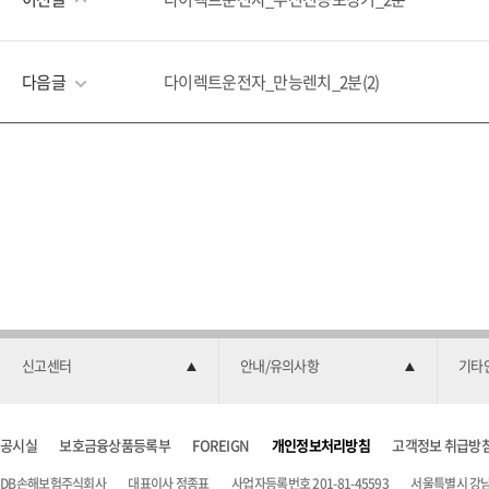
다음글
다이렉트운전자_만능렌치_2분(2)
신고센터
안내/유의사항
기타
공시실
보호금융상품등록부
FOREIGN
개인정보처리방침
고객정보 취급방
DB손해보험주식회사
대표이사 정종표
사업자등록번호 201-81-45593
서울특별시 강남구