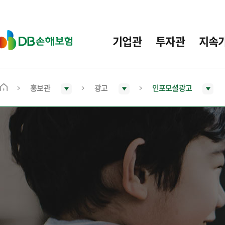
주
요
메
D
기업관
투자관
지속
뉴
B
손
해
보
홍보관
광고
인포모셜광고
메
험
인
화
면
으
로
이
동