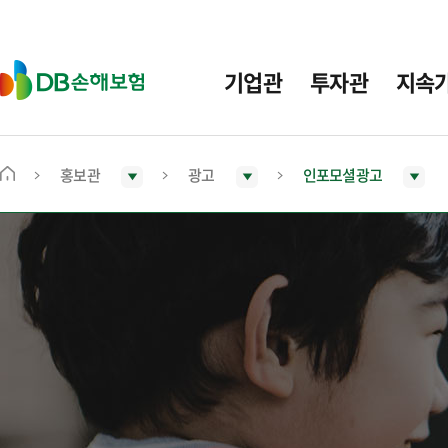
주
요
메
D
기업관
투자관
지속
뉴
B
손
해
보
홍보관
광고
인포모셜광고
메
험
인
화
면
으
로
이
동