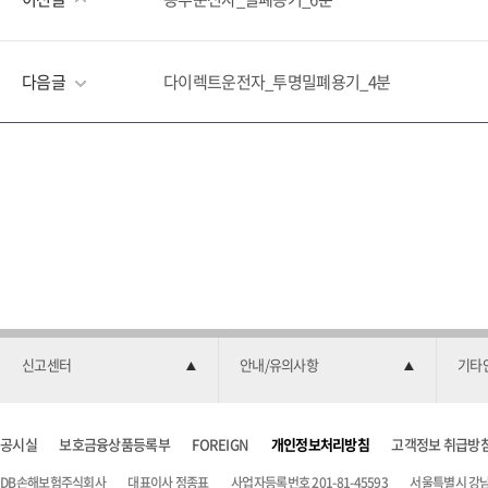
다음글
다이렉트운전자_투명밀폐용기_4분
신고센터
안내/유의사항
기타
공시실
보호금융상품등록부
FOREIGN
개인정보처리방침
고객정보 취급방
DB손해보험주식회사
대표이사 정종표
사업자등록번호 201-81-45593
서울특별시 강남구