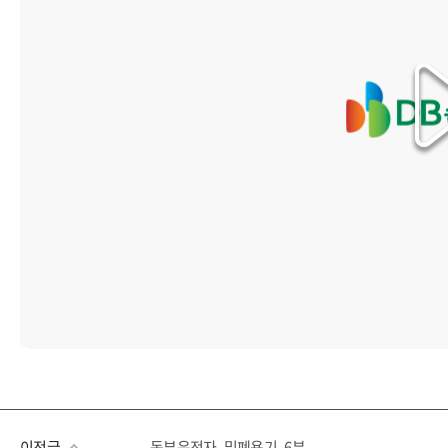
이전글
동부운전자_밀폐용기_6분