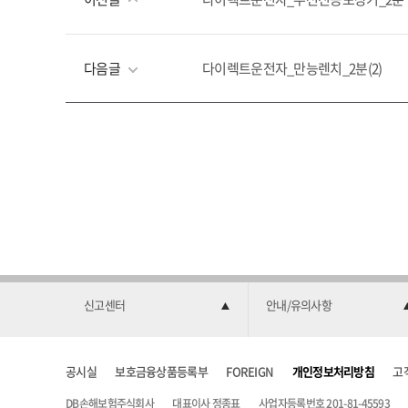
다음글
다이렉트운전자_만능렌치_2분(2)
신고센터
안내/유의사항
공시실
보호금융상품등록부
FOREIGN
개인정보처리방침
고
DB손해보험주식회사
대표이사 정종표
사업자등록번호 201-81-45593