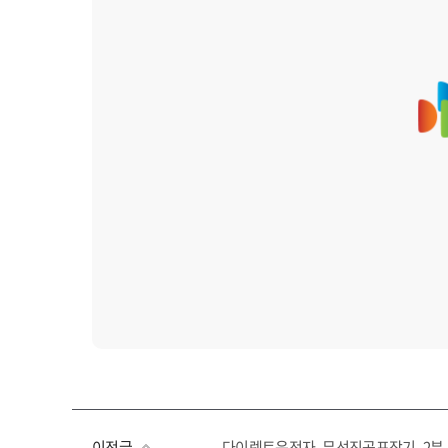
이전글
다이렉트운전자_무선진공포장기_2분