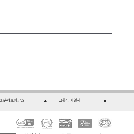
DB손해보험SNS
그룹 및 계열사
C
소
2
한
과
C
비
0
국
학