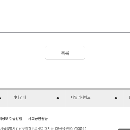
목록
기타안내
패밀리사이트
객정보 취급방침
사회공헌활동
서울특별시 강남구 테헤란로 432(대치동, DB금융센터)(우)06194