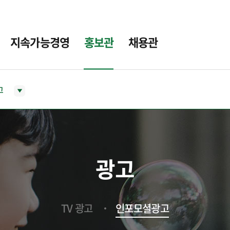
지속가능경영
홍보관
채용관
고
광고
TV 광고
인포모셜광고