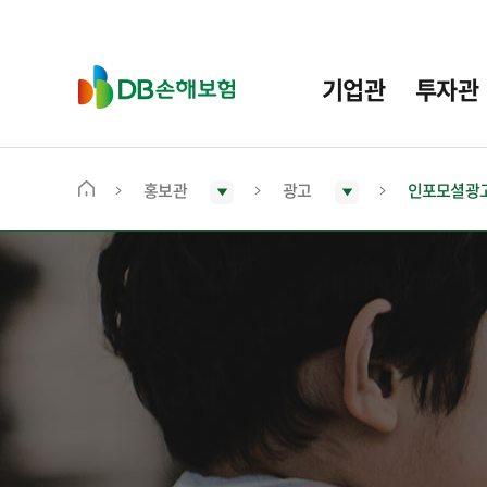
주
요
메
D
기업관
투자관
뉴
B
손
해
보
홍보관
광고
인포모셜광
메
험
인
화
면
으
로
이
동