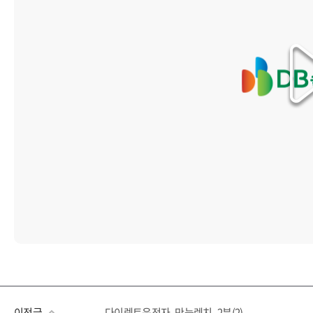
이전글
다이렉트운전자_만능렌치_2분(2)