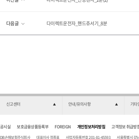
다음글
다이렉트운전자_핸드쥬서기_8분
신고센터
안내/유의사항
기타
공시실
보호금융상품등록부
FOREIGN
개인정보처리방침
고객정보 취급방
DB손해보험주식회사
대표이사 정종표
사업자등록번호 201-81-45593
서울특별시 강남구