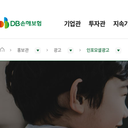
주
요
메
D
기업관
투자관
지속
뉴
B
손
해
보
홍보관
광고
인포모셜광고
메
험
인
화
면
으
로
이
동