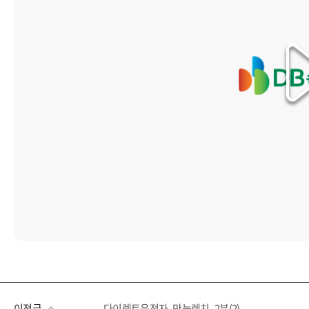
이전글
다이렉트운전자_만능렌치_2분(2)