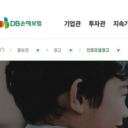
주
요
메
D
기업관
투자관
지속
뉴
B
손
해
보
홍보관
광고
인포모셜광고
메
험
인
화
면
으
로
이
동