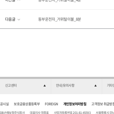
다음글
동부운전자_거위털이불_8분
신고센터
안내/유의사항
기타
공시실
보호금융상품등록부
FOREIGN
개인정보처리방침
고객정보 취급방
DB손해보험주식회사
대표이사 정종표
사업자등록번호 201-81-45593
서울특별시 강남구