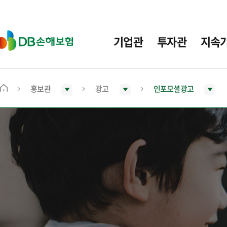
주
요
메
D
기업관
투자관
지속
뉴
B
손
해
보
홍보관
광고
인포모셜광고
메
험
인
화
면
으
로
이
동