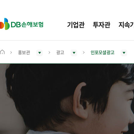
주
요
메
D
기업관
투자관
지속
뉴
B
손
해
보
홍보관
광고
인포모셜광고
메
험
인
화
면
으
로
이
동