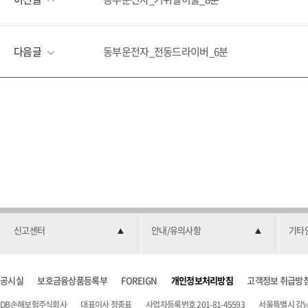
다음글
동부운전자_전동드라이버_6분
신고센터
안내/유의사항
기타
공시실
보호금융상품등록부
FOREIGN
개인정보처리방침
고객정보 취급방
DB손해보험주식회사
대표이사 정종표
사업자등록번호 201-81-45593
서울특별시 강남구