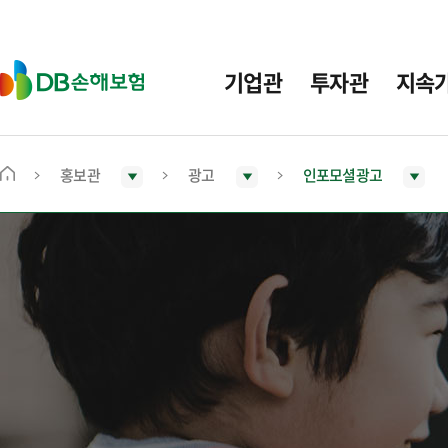
주
요
메
D
기업관
투자관
지속
뉴
B
손
해
보
홍보관
광고
인포모셜광고
메
험
인
화
면
으
로
이
동