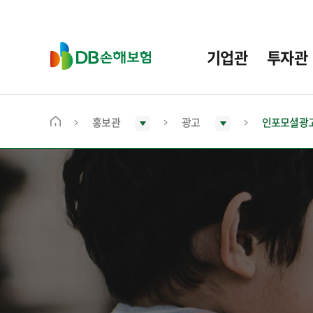
주
요
메
D
기업관
투자관
뉴
B
손
해
보
홍보관
광고
인포모셜광
메
험
인
화
면
으
로
이
동