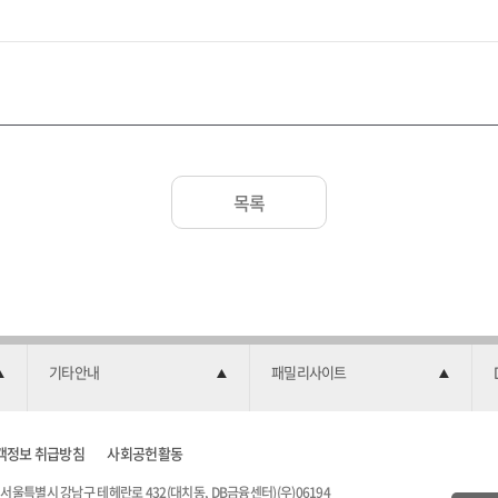
목록
기타안내
패밀리사이트
객정보 취급방침
사회공헌활동
서울특별시 강남구 테헤란로 432(대치동, DB금융센터)(우)06194