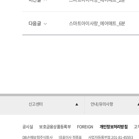
다음글
스마트아이사랑_에어매트_6분
신고센터
안내/유의사항
공시실
보호금융상품등록부
FOREIGN
개인정보처리방침
고
DB손해보험주식회사
대표이사 정종표
사업자등록번호 201-81-45593