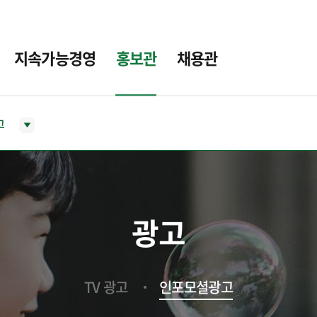
지속가능경영
홍보관
채용관
고
광고
TV 광고
인포모셜광고