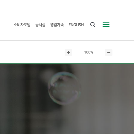
소비자포털
공시실
영업가족
ENGLISH
통
사
합
이
검
트
현
100%
색
맵
본
본
재
문
문
본
확
축
문
대
소
크
기