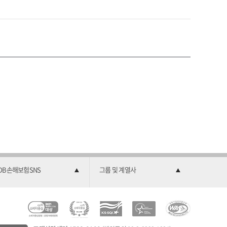
DB손해보험SNS
그룹 및 계열사
C
소
2
한
과
C
비
0
국
학