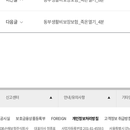
다음글
동부생활비보장보험_족온열기_4분
신고센터
안내/유의사항
기타
공시실
보호금융상품등록부
FOREIGN
개인정보처리방침
고객정보 취급방
DB손해보험주식회사
대표이사 정종표
사업자등록번호 201-81-45593
서울특별시 강남구