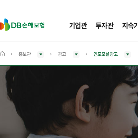
주
요
메
D
기업관
투자관
지속
뉴
B
손
해
보
홍보관
광고
인포모셜광고
메
험
인
화
면
으
로
이
동