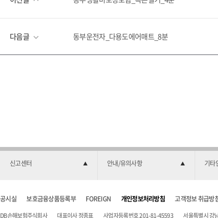
다음글
동부운전자_다용도에어매트_8분
신고센터
안내/유의사항
기타
공시실
보호금융상품등록부
FOREIGN
개인정보처리방침
고객정보 취급방
DB손해보험주식회사
대표이사 정종표
사업자등록번호 201-81-45593
서울특별시 강남구