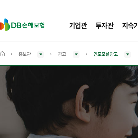
주
요
메
D
기업관
투자관
지속
뉴
B
손
해
보
홍보관
광고
인포모셜광고
메
험
인
화
면
으
로
이
동