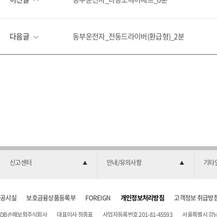
다음글
동부운전자_전동드라이버(환급형)_2분
신고센터
안내/유의사항
기타
공시실
보호금융상품등록부
FOREIGN
개인정보처리방침
고객정보 취급방
DB손해보험주식회사
대표이사 정종표
사업자등록번호 201-81-45593
서울특별시 강남구