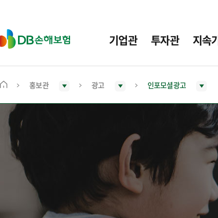
주
요
메
D
기업관
투자관
지속
뉴
B
손
해
보
홍보관
광고
인포모셜광고
메
험
인
화
면
으
로
이
동