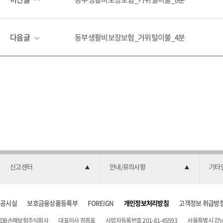
다음글
동부생활비보장보험_거위털이불_4분
신고센터
안내/유의사항
기타
공시실
보호금융상품등록부
FOREIGN
개인정보처리방침
고객정보 취급방
DB손해보험주식회사
대표이사 정종표
사업자등록번호 201-81-45593
서울특별시 강남구