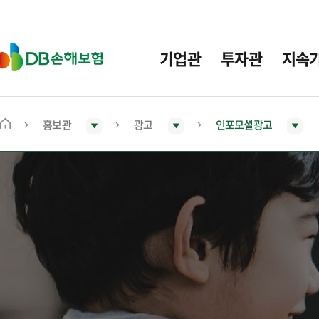
주
요
메
D
기업관
투자관
지속
뉴
B
손
해
보
홍보관
광고
인포모셜광고
메
험
인
화
면
으
로
이
동