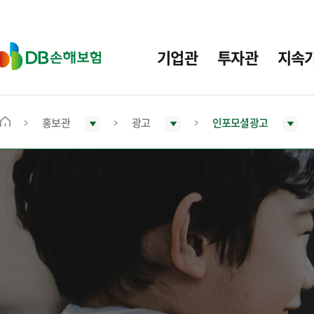
주
요
메
D
기업관
투자관
지속
뉴
B
손
해
보
홍보관
광고
인포모셜광고
메
험
인
화
면
으
로
이
동