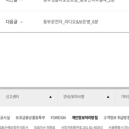
다음글
동부운전자_라디오&보온병_6분
신고센터
안내/유의사항
기타
공시실
보호금융상품등록부
FOREIGN
개인정보처리방침
고객정보 취급방
DB손해보험주식회사
대표이사 정종표
사업자등록번호 201-81-45593
서울특별시 강남구