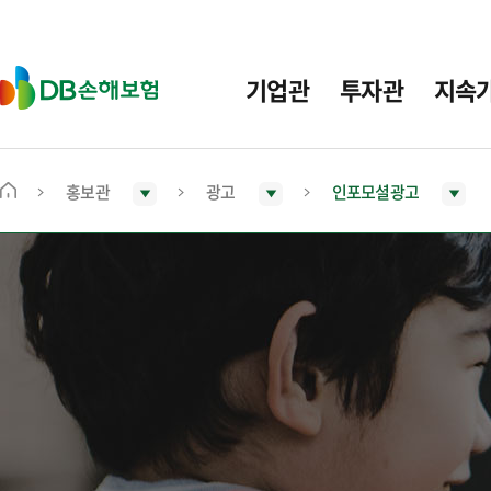
주
요
메
D
기업관
투자관
지속
뉴
B
손
해
보
홍보관
광고
인포모셜광고
메
험
인
화
면
으
로
이
동