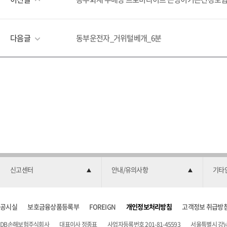
다음글
동부운전자_거위털베개_6분
신고센터
안내/유의사항
기타
공시실
보호금융상품등록부
FOREIGN
개인정보처리방침
고객정보 취급방
DB손해보험주식회사
대표이사 정종표
사업자등록번호 201-81-45593
서울특별시 강남구