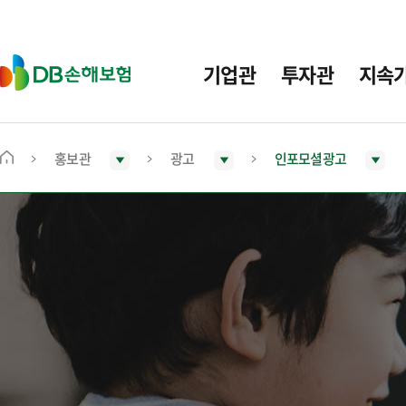
주
요
메
D
기업관
투자관
지속
뉴
B
손
해
보
홍보관
광고
인포모셜광고
메
험
인
화
면
으
로
이
동