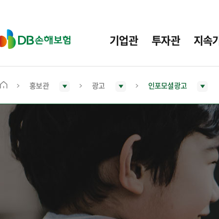
주
요
메
D
기업관
투자관
지속
뉴
B
손
해
보
홍보관
광고
인포모셜광고
메
험
인
화
면
으
로
이
동