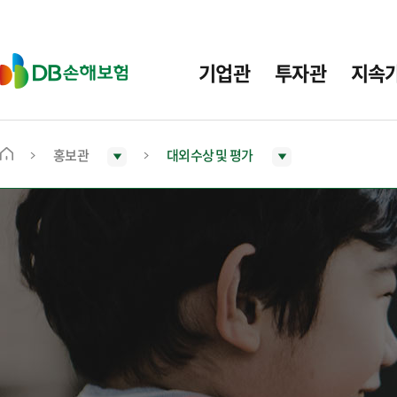
주
요
메
D
기업관
투자관
지속
뉴
B
손
해
보
홍보관
대외수상 및 평가
메
험
인
화
면
으
로
이
동