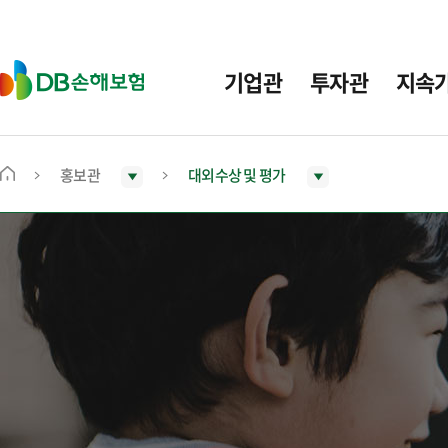
주
요
메
D
기업관
투자관
지속
뉴
B
손
해
보
홍보관
대외수상 및 평가
메
험
인
화
면
으
로
이
동