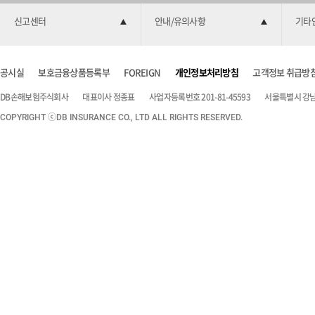
신고센터
안내/유의사항
기타
공시실
보호금융상품등록부
FOREIGN
개인정보처리방침
고객정보 취급방
DB손해보험주식회사
대표이사 정종표
사업자등록번호 201-81-45593
서울특별시 강남구
COPYRIGHT ⓒDB INSURANCE CO., LTD ALL RIGHTS RESERVED.