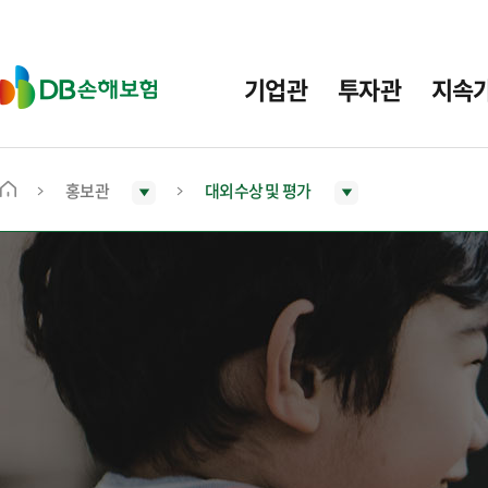
주
요
메
D
기업관
투자관
지속
뉴
B
손
해
보
홍보관
대외수상 및 평가
메
험
인
화
면
으
로
이
동