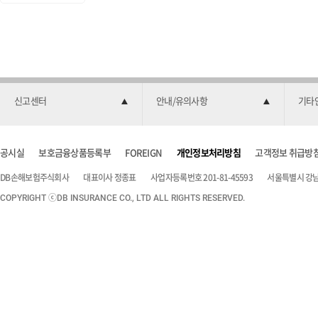
신고센터
안내/유의사항
기타
공시실
보호금융상품등록부
FOREIGN
개인정보처리방침
고객정보 취급방
DB손해보험주식회사
대표이사 정종표
사업자등록번호 201-81-45593
서울특별시 강남구
COPYRIGHT ⓒDB INSURANCE CO., LTD ALL RIGHTS RESERVED.