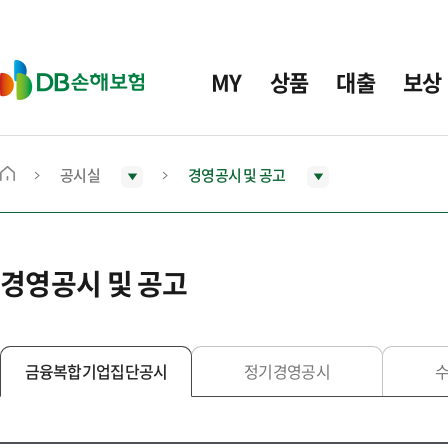
주
요
메
D
MY
상품
대출
보상
뉴
B
손
해
보
공시실
경영공시 및 공고
메
험
인
화
면
경영공시 및 공고
으
로
이
동
금융복합기업집단공시
정기경영공시