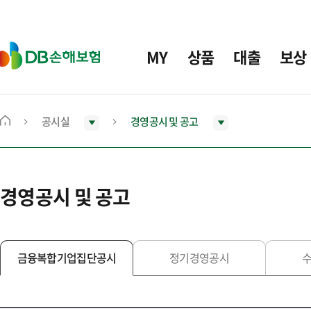
주
요
메
D
MY
상품
대출
보상
뉴
B
손
해
보
공시실
경영공시 및 공고
메
험
인
화
면
경영공시 및 공고
으
로
이
동
금융복합기업집단공시
정기경영공시