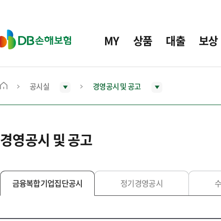
주
요
메
D
MY
상품
대출
보상
뉴
B
손
해
보
공시실
경영공시 및 공고
메
험
인
화
면
경영공시 및 공고
으
로
이
동
금융복합기업집단공시
정기경영공시