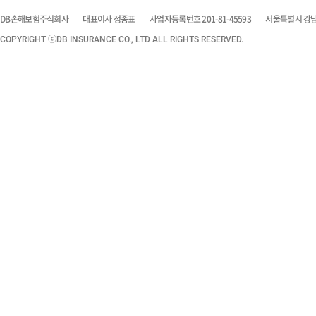
DB손해보험주식회사
대표이사 정종표
사업자등록번호 201-81-45593
서울특별시 강남구
COPYRIGHT ⓒDB INSURANCE CO., LTD ALL RIGHTS RESERVED.