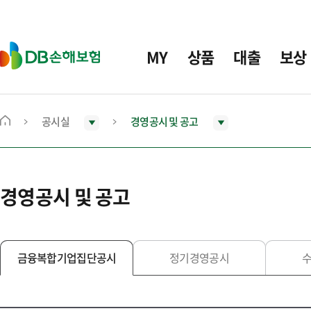
주
요
메
D
MY
상품
대출
보상
뉴
B
손
해
보
공시실
경영공시 및 공고
메
험
인
화
면
경영공시 및 공고
으
로
이
동
금융복합기업집단공시
정기경영공시